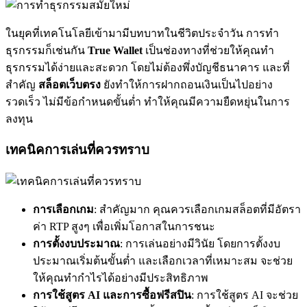
ในยุคที่เทคโนโลยีเข้ามามีบทบาทในชีวิตประจำวัน การทำ
ธุรกรรมก็เช่นกัน
True Wallet
เป็นช่องทางที่ช่วยให้คุณทำ
ธุรกรรมได้ง่ายและสะดวก โดยไม่ต้องพึ่งบัญชีธนาคาร และที่
สำคัญ
สล็อตเว็บตรง
ยังทำให้การฝากถอนเงินเป็นไปอย่าง
รวดเร็ว ไม่มีข้อกำหนดขั้นต่ำ ทำให้คุณมีความยืดหยุ่นในการ
ลงทุน
เทคนิคการเล่นที่ควรทราบ
การเลือกเกม
: สำคัญมาก คุณควรเลือกเกมสล็อตที่มีอัตรา
ค่า RTP สูงๆ เพื่อเพิ่มโอกาสในการชนะ
การตั้งงบประมาณ
: การเล่นอย่างมีวินัย โดยการตั้งงบ
ประมาณเริ่มต้นขั้นต่ำ และเลือกเวลาที่เหมาะสม จะช่วย
ให้คุณทำกำไรได้อย่างมีประสิทธิภาพ
การใช้สูตร AI และการซื้อฟรีสปิน
: การใช้สูตร AI จะช่วย