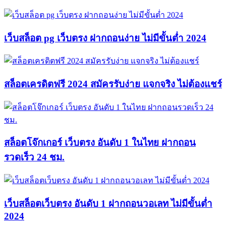
เว็บสล็อต pg เว็บตรง ฝากถอนง่าย ไม่มีขั้นต่ำ 2024
สล็อตเครดิตฟรี 2024 สมัครรับง่าย แจกจริง ไม่ต้องแชร์
สล็อตโจ๊กเกอร์ เว็บตรง อันดับ 1 ในไทย ฝากถอน
รวดเร็ว 24 ชม.
เว็บสล็อตเว็บตรง อันดับ 1 ฝากถอนวอเลท ไม่มีขั้นต่ำ
2024